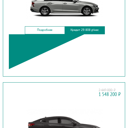
Подробнее
Кредит 29 808
/мес
₽
2 449 000
₽
HAVAL
1 548 200
₽
F7X