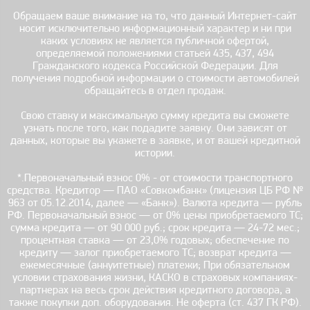
Обращаем ваше внимание на то, что данный Интернет-сайт
носит исключительно информационный характер и ни при
каких условиях не является публичной офертой,
определяемой положениями статьей 435, 437, 494
Гражданского кодекса Российской Федерации. Для
получения подробной информации о стоимости автомобилей
обращайтесь в отдел продаж.
Свою ставку и максимальную сумму кредита вы сможете
узнать после того, как подадите заявку. Они зависят от
данных, которые вы укажете в заявке, и от вашей кредитной
истории.
*.Первоначальный взнос 0% - от стоимости транспортного
средства. Кредитор — ПАО «Совкомбанк» (лицензия ЦБ РФ №
963 от 05.12.2014, далее — «Банк»). Валюта кредита — рубль
РФ. Первоначальный взнос — от 0% цены приобретаемого ТС;
сумма кредита — от 90 000 руб.; срок кредита — 24-72 мес.;
процентная ставка — от 23,0% годовых; обеспечение по
кредиту — залог приобретаемого ТС; возврат кредита —
ежемесячные (аннуитетные) платежи; При обязательном
условии страхования жизни, КАСКО в страховых компаниях-
партнерах на весь срок действия кредитного договора, а
также покупки доп. оборудования. Не оферта (ст. 437 ГК РФ).