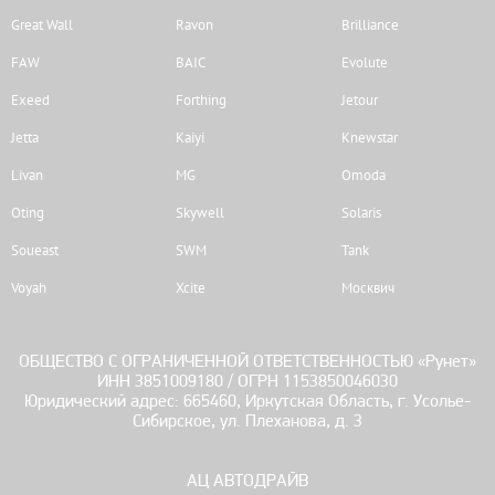
Great Wall
Ravon
Brilliance
FAW
BAIC
Evolute
Exeed
Forthing
Jetour
Jetta
Kaiyi
Knewstar
Livan
MG
Omoda
Oting
Skywell
Solaris
Soueast
SWM
Tank
Voyah
Xcite
Москвич
ОБЩЕСТВО С ОГРАНИЧЕННОЙ ОТВЕТСТВЕННОСТЬЮ «Рунет»
ИНН 3851009180 / ОГРН 1153850046030
Юридический адрес: 665460, Иркутская Область, г. Усолье-
Сибирское, ул. Плеханова, д. 3
АЦ АВТОДРАЙВ