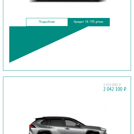
Подробнее
Кредит 16 155
/мес
₽
3 371 000
₽
TOYOTA
2 042 100
₽
RAV4 NEW