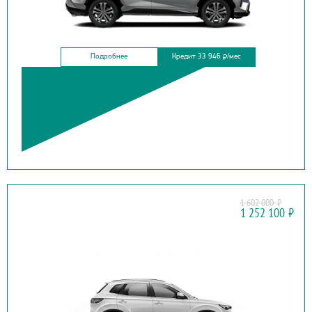
Подробнее
Кредит 33 946
/мес
₽
1 602 000
₽
FAW
1 252 100
₽
BESTURN X40