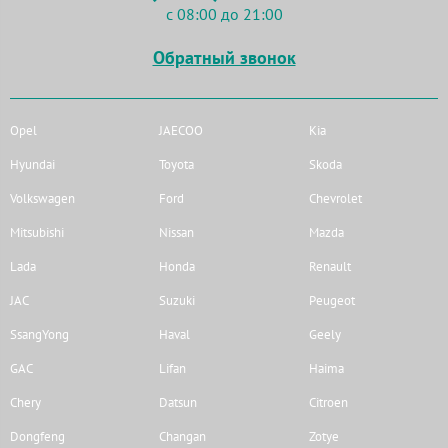
с 08:00 до 21:00
Обратный звонок
Opel
JAECOO
Kia
Hyundai
Toyota
Skoda
Volkswagen
Ford
Chevrolet
Mitsubishi
Nissan
Mazda
Lada
Honda
Renault
JAC
Suzuki
Peugeot
SsangYong
Haval
Geely
GAC
Lifan
Haima
Chery
Datsun
Citroen
Dongfeng
Changan
Zotye