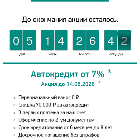
До окончания акции осталось:
1
9
9
0
0
0
0
5
5
0
0
1
1
0
0
4
4
0
0
2
2
0
0
6
6
1
1
4
4
1
0
дни
часы
минуты
секунды
Автокредит от 7%
Акция до 14.08.2026
Первоначальный взнос 0 ₽
Скидка 70 000
₽
за автокредит
3 первых платежа за наш счет
Оформление по 2-ум документам
Срок кредитования от 6 месяцев до 8 лет
Досрочное погашение без штрафов