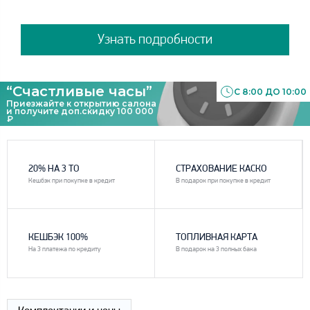
Узнать подробности
“Счастливые часы”
С 8:00 ДО 10:00
Приезжайте к открытию салона
и получите доп.скидку 100 000
₽
1
2
20% НА 3 ТО
СТРАХОВАНИЕ КАСКО
Кешбэк при покупке в кредит
В подарок при покупке в кредит
3
4
КЕШБЭК 100%
ТОПЛИВНАЯ КАРТА
На 3 платежа по кредиту
В подарок на 3 полных бака