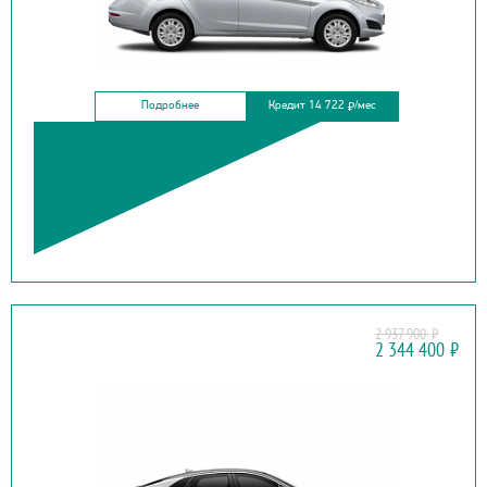
Подробнее
Кредит 14 722
/мес
₽
2 937 900
₽
KIA
2 344 400
₽
K5 NEW