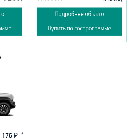
то
Подробнее об авто
амме
Купить по госпрограмме
W
 176
₽