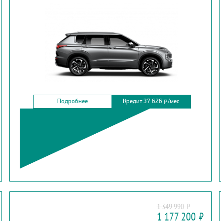
Подробнее
Кредит 37 626
/мес
₽
GEELY
1 349 990
₽
GS
1 177 200
₽