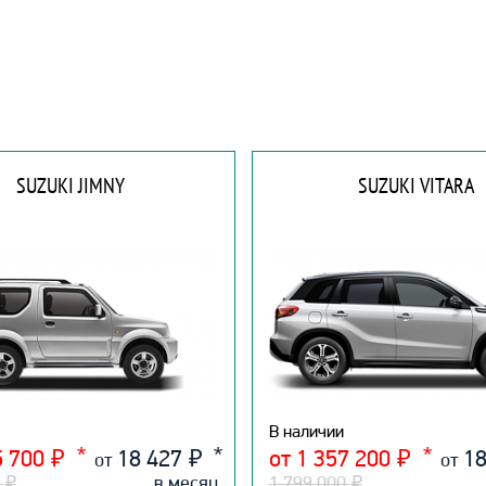
SUZUKI JIMNY
SUZUKI VITARA
В наличии
5 700
₽
18 427
₽
от 1 357 200
₽
18
от
от
0
₽
в месяц
1 799 000
₽