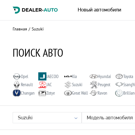
Новый автомобили
Главная
/
Suzuki
ПОИСК АВТО
Opel
JAECOO
Kia
Hyundai
Toyota
Renault
JAC
Suzuki
Peugeot
SsangY
Changan
Zotye
Great Wall
Ravon
Brillia
Suzuki
Модель автомобиля