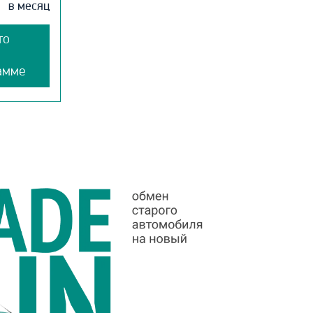
в месяц
то
амме