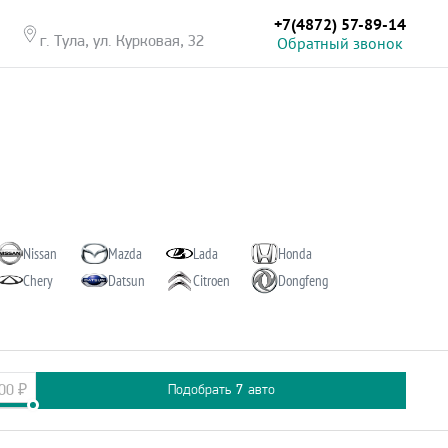
+7(4872) 57-89-14
Обратный звонок
г. Тула, ул. Курковая, 32
Nissan
Mazda
Lada
Honda
Chery
Datsun
Citroen
Dongfeng
00
₽
Подобрать
7
авто