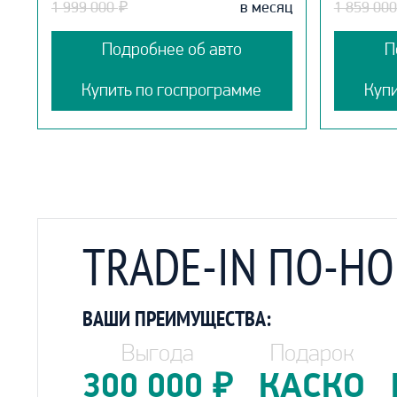
1 999 000
₽
в месяц
1 859 00
Подробнее об авто
П
Купить по госпрограмме
Куп
TRADE-IN ПО-Н
ВАШИ ПРЕИМУЩЕСТВА:
Выгода
Подарок
300 000
₽
КАСКО