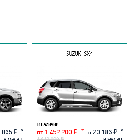
SUZUKI SX4
В наличии
 865
₽
от 1 452 200
₽
20 186
₽
от
в месяц
1 819 000
₽
в месяц