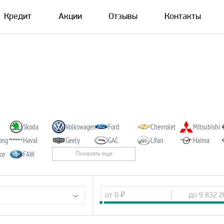
Кредит
Акции
Отзывы
Контакты
Skoda
Volkswagen
Ford
Chevrolet
Mitsubishi
ong
Haval
Geely
GAC
Lifan
Haima
nce
FAW
Показать еще
от
0
₽
до
9 832 2