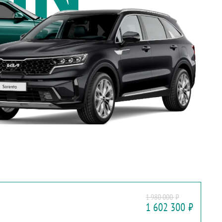
MAZDA
1 980 000
₽
CX-30
1 602 300
₽