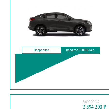
Подробнее
Кредит 27 080
/мес
₽
HAIMA
3 600 000
₽
7X
2 894 200
₽