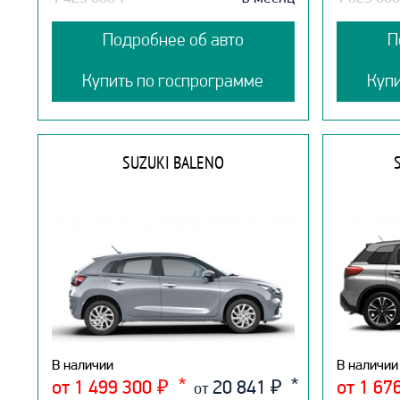
Подробнее об авто
П
Купить по госпрограмме
Куп
SUZUKI BALENO
В наличии
В наличии
от 1 499 300
₽
20 841
₽
от 1 67
от