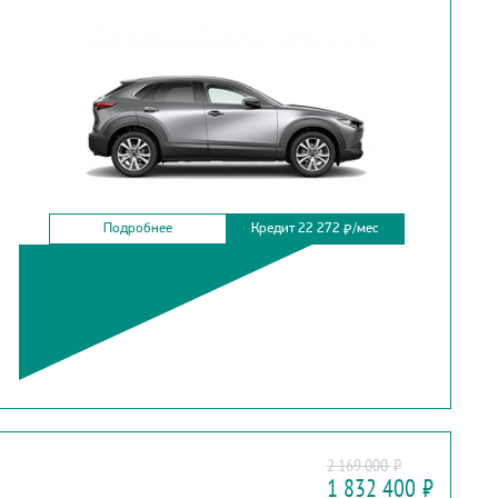
Подробнее
Кредит 22 272
/мес
₽
MITSUBISHI
2 169 000
₽
L200
1 832 400
₽