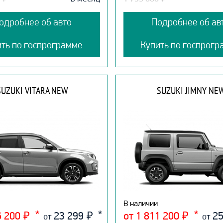
одробнее об авто
Подробнее об ав
ить по госпрограмме
Купить по госпрогр
SUZUKI VITARA NEW
SUZUKI JIMNY NE
В наличии
6 200
₽
23 299
₽
от 1 811 200
₽
25
от
от