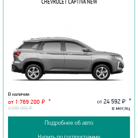
CHEVROLET CAPTIVA NEW
В наличии
24 592
₽
от
от 1 769 200
₽
в месяц
2 090 000
₽
Подробнее об авто
Купить по госпрограмме