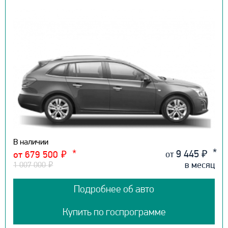
В наличии
9 445
₽
от
от 679 500
₽
в месяц
1 007 000
₽
Подробнее об авто
Купить по госпрограмме