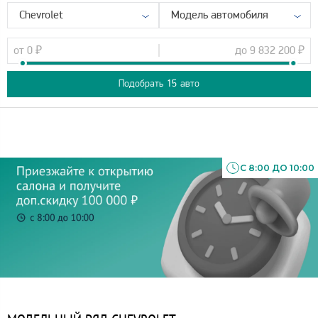
Chevrolet
Модель автомобиля
от
0
₽
до
9 832 200
₽
Подобрать
15
авто
С 8:00 ДО 10:00