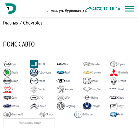
+7(4872) 57-89-14
г. Тула, ул. Курковая, 32
Главная
/
Chevrolet
ПОИСК АВТО
Opel
JAECOO
Kia
Hyundai
Toyota
Skoda
Volkswagen
Ford
Chevrolet
Mitsubishi
Nissan
Mazda
Lada
Honda
Renault
JAC
Suzuki
Peugeot
SsangYong
Haval
Geely
GAC
Lifan
Haima
Chery
Datsun
Citroen
Dongfeng
Changan
Zotye
Great Wall
Ravon
Brilliance
FAW
Показать еще