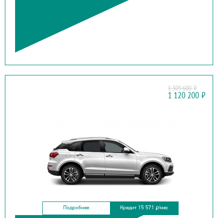
1 309 600
₽
ZOTYE
1 120 200
₽
COUPA
Подробнее
Кредит 15 571
/мес
₽