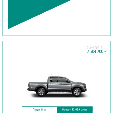
2 649 000
₽
JAC
2 304 200
₽
T8
Подробнее
Кредит 32 029
/мес
₽