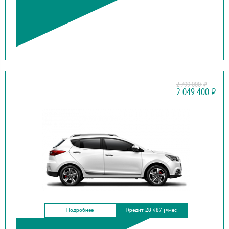
2 799 000
₽
JAC
2 049 400
₽
IEV7S
Подробнее
Кредит 28 487
/мес
₽