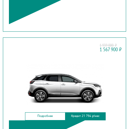
1 939 000
₽
PEUGEOT
1 567 900
₽
3008
Подробнее
Кредит 21 794
/мес
₽