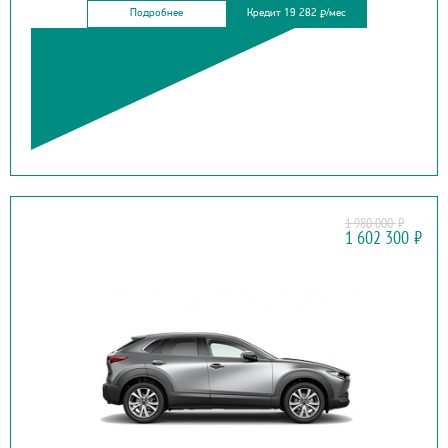
Подробнее
Кредит 19 282
/мес
₽
1 980 000
₽
MAZDA
1 602 300
₽
CX-30