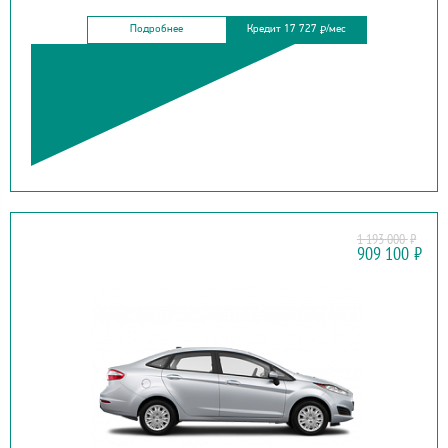
Подробнее
Кредит 17 727
/мес
₽
1 193 000
₽
FORD
909 100
₽
FOCUS