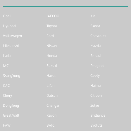
Opel
JAECOO
Kia
Hyundai
Toyota
Skoda
Volkswagen
Ford
Chevrolet
Mitsubishi
Nissan
Mazda
Lada
Honda
Renault
JAC
Suzuki
Peugeot
SsangYong
Haval
Geely
GAC
Lifan
Haima
Chery
Datsun
Citroen
Dongfeng
Changan
Zotye
Great Wall
Ravon
Brilliance
FAW
BAIC
Evolute