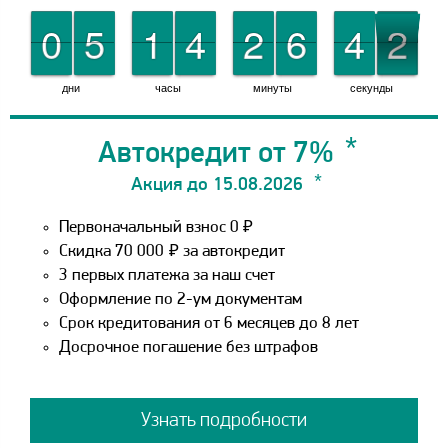
9
9
0
0
0
0
5
5
0
0
1
1
0
0
4
4
0
0
2
2
0
0
6
6
1
1
4
4
2
1
1
дни
часы
минуты
секунды
Автокредит от 7%
Акция до 15.08.2026
Первоначальный взнос 0 ₽
Скидка 70 000
₽
за автокредит
3 первых платежа за наш счет
Оформление по 2-ум документам
Срок кредитования от 6 месяцев до 8 лет
Досрочное погашение без штрафов
Узнать подробности