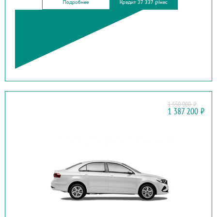
Подробнее
Кредит 37 337
/мес
₽
1 550 000
₽
JETTA
1 387 200
₽
VA3