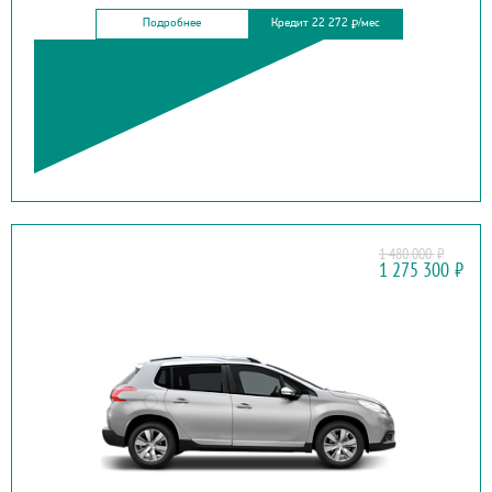
Подробнее
Кредит 22 272
/мес
₽
1 480 000
₽
PEUGEOT
1 275 300
₽
2008