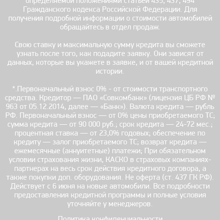
определяемой положениями статьей 435, 437, 494
Гражданского кодекса Российской Федерации. Для
получения подробной информации о стоимости автомобилей
обращайтесь в отдел продаж.
Свою ставку и максимальную сумму кредита вы сможете
узнать после того, как подадите заявку. Они зависят от
данных, которые вы укажете в заявке, и от вашей кредитной
истории.
*.Первоначальный взнос 0% - от стоимости транспортного
средства. Кредитор — ПАО «Совкомбанк» (лицензия ЦБ РФ №
963 от 05.12.2014, далее — «Банк»). Валюта кредита — рубль
РФ. Первоначальный взнос — от 0% цены приобретаемого ТС;
сумма кредита — от 90 000 руб.; срок кредита — 24-72 мес.;
процентная ставка — от 23,0% годовых; обеспечение по
кредиту — залог приобретаемого ТС; возврат кредита —
ежемесячные (аннуитетные) платежи; При обязательном
условии страхования жизни, КАСКО в страховых компаниях-
партнерах на весь срок действия кредитного договора, а
также покупки доп. оборудования. Не оферта (ст. 437 ГК РФ).
Действует с 6 июня на новые автомобили. Все подробности
предоставления кредитной программы и полные условия
уточняйте у менеджеров.
Политика конфиденциальности