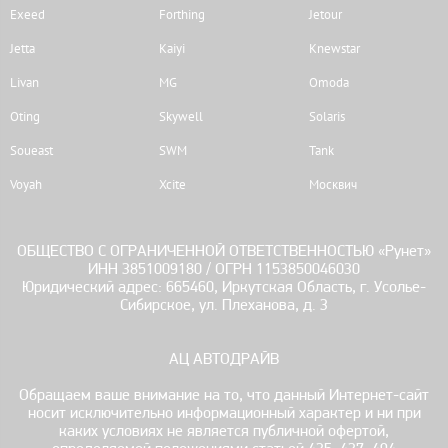
Exeed
Forthing
Jetour
Jetta
Kaiyi
Knewstar
Livan
MG
Omoda
Oting
Skywell
Solaris
Soueast
SWM
Tank
Voyah
Xcite
Москвич
ОБЩЕСТВО С ОГРАНИЧЕННОЙ ОТВЕТСТВЕННОСТЬЮ «Рунет»
ИНН 3851009180 / ОГРН 1153850046030
Юридический адрес: 665460, Иркутская Область, г. Усолье-
Сибирское, ул. Плеханова, д. 3
АЦ АВТОДРАЙВ
Обращаем ваше внимание на то, что данный Интернет-сайт
носит исключительно информационный характер и ни при
каких условиях не является публичной офертой,