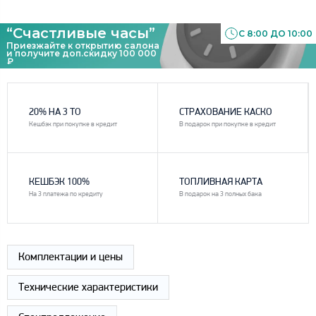
“Счастливые часы”
С 8:00 ДО 10:00
Приезжайте к открытию салона
и получите доп.скидку 100 000
₽
1
2
20% НА 3 ТО
СТРАХОВАНИЕ КАСКО
Кешбэк при покупке в кредит
В подарок при покупке в кредит
3
4
КЕШБЭК 100%
ТОПЛИВНАЯ КАРТА
На 3 платежа по кредиту
В подарок на 3 полных бака
Комплектации и цены
Технические характеристики