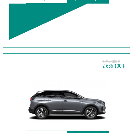
3 259 000
₽
PEUGEOT
2 686 100
₽
3008 NEW