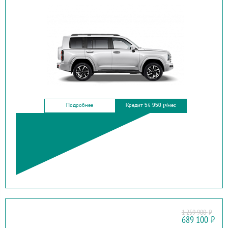
Подробнее
Кредит 54 950
/мес
₽
1 259 900
₽
LADA
689 100
₽
XRAY