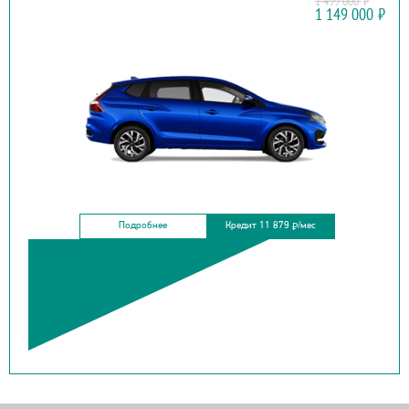
1 499 000
₽
LADA
1 149 000
₽
ISKRA SW
Подробнее
Кредит 11 879
/мес
₽