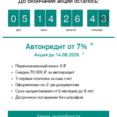
До окончания акции осталось:
9
9
0
0
0
0
5
5
0
0
1
1
0
0
4
4
0
0
2
2
0
0
6
6
1
1
4
4
3
2
2
дни
часы
минуты
секунды
Автокредит от 7%
Акция до 14.08.2026
Первоначальный взнос 0 ₽
Скидка 70 000
₽
за автокредит
3 первых платежа за наш счет
Оформление по 2-ум документам
Срок кредитования от 6 месяцев до 8 лет
Досрочное погашение без штрафов
Узнать подробности