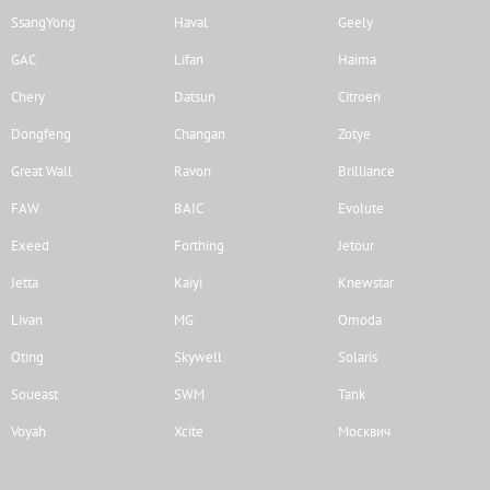
SsangYong
Haval
Geely
GAC
Lifan
Haima
Chery
Datsun
Citroen
Dongfeng
Changan
Zotye
Great Wall
Ravon
Brilliance
FAW
BAIC
Evolute
Exeed
Forthing
Jetour
Jetta
Kaiyi
Knewstar
Livan
MG
Omoda
Oting
Skywell
Solaris
Soueast
SWM
Tank
Voyah
Xcite
Москвич