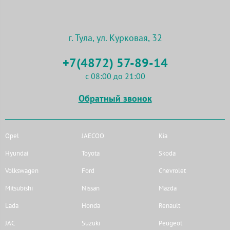
г. Тула, ул. Курковая, 32
+7(4872) 57-89-14
с 08:00 до 21:00
Обратный звонок
Opel
JAECOO
Kia
Hyundai
Toyota
Skoda
Volkswagen
Ford
Chevrolet
Mitsubishi
Nissan
Mazda
Lada
Honda
Renault
JAC
Suzuki
Peugeot