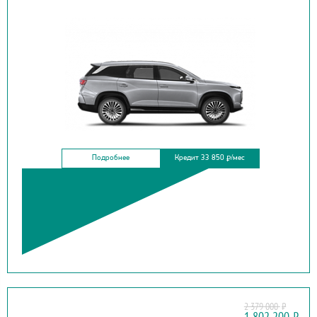
Подробнее
Кредит 33 850
/мес
₽
2 379 000
₽
HYUNDAI
1 802 200
₽