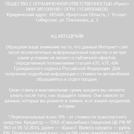
ОБЩЕСТВО С ОГРАНИЧЕННОЙ ОТВЕТСТВЕННОСТЬЮ «Рунет»
ИНН 3851009180 / ОГРН 1153850046030
Юридический адрес: 665460, Иркутская Область, г. Усолье-
Сибирское, ул. Плеханова, д. 3
АЦ АВТОДРАЙВ
Обращаем ваше внимание на то, что данный Интернет-сайт
носит исключительно информационный характер и ни при
каких условиях не является публичной офертой,
определяемой положениями статьей 435, 437, 494
Гражданского кодекса Российской Федерации. Для
получения подробной информации о стоимости автомобилей
обращайтесь в отдел продаж.
Свою ставку и максимальную сумму кредита вы сможете
узнать после того, как подадите заявку. Они зависят от
данных, которые вы укажете в заявке, и от вашей кредитной
истории.
*.Первоначальный взнос 0% - от стоимости транспортного
средства. Кредитор — ПАО «Совкомбанк» (лицензия ЦБ РФ №
963 от 05.12.2014, далее — «Банк»). Валюта кредита — рубль
РФ. Первоначальный взнос — от 0% цены приобретаемого ТС;