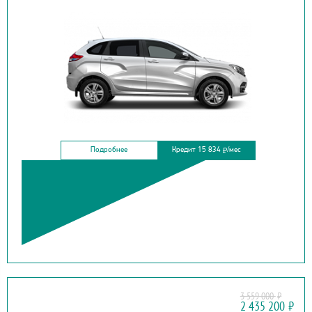
Подробнее
Кредит 15 834
/мес
₽
3 559 000
₽
SOUEAST
2 435 200
₽
S09