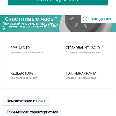
“Счастливые часы”
С 8:00 ДО 10:00
Приезжайте к открытию салона
и получите доп.скидку 100 000
₽
1
2
20% НА 3 ТО
СТРАХОВАНИЕ КАСКО
Кешбэк при покупке в кредит
В подарок при покупке в кредит
3
4
КЕШБЭК 100%
ТОПЛИВНАЯ КАРТА
На 3 платежа по кредиту
В подарок на 3 полных бака
Комплектации и цены
Технические характеристики