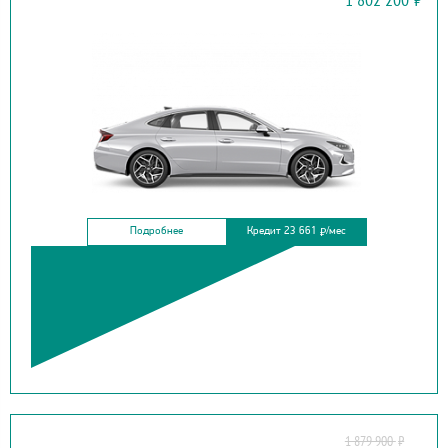
SONATA NEW
Подробнее
Кредит 23 661
/мес
₽
1 879 900
₽
LIVAN