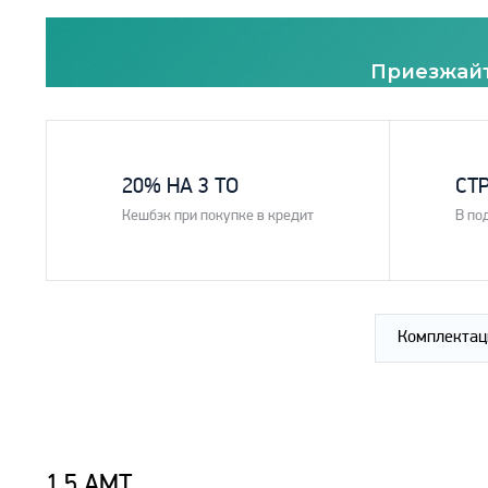
Приезжайт
1
2
20% НА 3 ТО
СТ
Кешбэк при покупке в кредит
В по
Комплектац
1.5 AMT