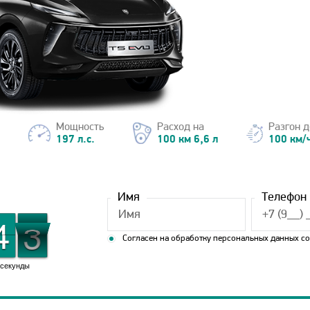
Мощность
Расход на
Разгон д
197 л.с.
100 км 6,6 л
100 км/ч
Имя
Телефон
1
1
4
4
2
1
2
Согласен на обработку персональных данных с
секунды