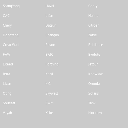
SsangYong
Haval
Geely
GAC
Lifan
Haima
Chery
Datsun
Citroen
Dongfeng
Changan
Zotye
Great Wall
Ravon
Brilliance
FAW
BAIC
Evolute
Exeed
Forthing
Jetour
Jetta
Kaiyi
Knewstar
Livan
MG
Omoda
Oting
Skywell
Solaris
Soueast
SWM
Tank
Voyah
Xcite
Москвич