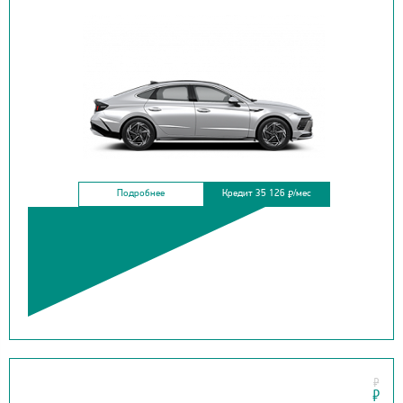
Подробнее
Кредит 35 126
/мес
₽
₽
MAZDA
₽
CX-50