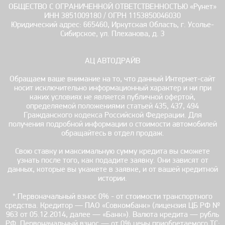
ОБЩЕСТВО С ОГРАНИЧЕННОЙ ОТВЕТСТВЕННОСТЬЮ «Рунет»
ИНН 3851009180 / ОГРН 1153850046030
Юридический адрес: 665460, Иркутская Область, г. Усолье-
Сибирское, ул. Плеханова, д. 3
АЦ АВТОДРАЙВ
Обращаем ваше внимание на то, что данный Интернет-сайт
носит исключительно информационный характер и ни при
каких условиях не является публичной офертой,
определяемой положениями статьей 435, 437, 494
Гражданского кодекса Российской Федерации. Для
получения подробной информации о стоимости автомобилей
обращайтесь в отдел продаж.
Свою ставку и максимальную сумму кредита вы сможете
узнать после того, как подадите заявку. Они зависят от
данных, которые вы укажете в заявке, и от вашей кредитной
истории.
*.Первоначальный взнос 0% - от стоимости транспортного
средства. Кредитор — ПАО «Совкомбанк» (лицензия ЦБ РФ №
963 от 05.12.2014, далее — «Банк»). Валюта кредита — рубль
РФ. Первоначальный взнос — от 0% цены приобретаемого ТС;