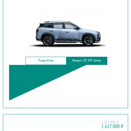
Подробнее
Кредит 25 397
/мес
₽
3 252 000
₽
HYUNDAI
2 627 000
₽
SONATA REST