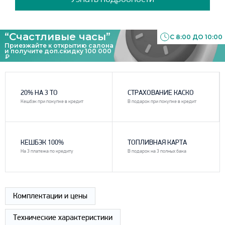
“Счастливые часы”
С 8:00 ДО 10:00
Приезжайте к открытию салона
и получите доп.скидку 100 000
₽
1
2
20% НА 3 ТО
СТРАХОВАНИЕ КАСКО
Кешбэк при покупке в кредит
В подарок при покупке в кредит
3
4
КЕШБЭК 100%
ТОПЛИВНАЯ КАРТА
На 3 платежа по кредиту
В подарок на 3 полных бака
Комплектации и цены
Технические характеристики