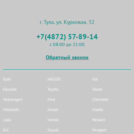
г. Тула, ул. Курковая, 32
+7(4872) 57-89-14
с 08:00 до 21:00
Обратный звонок
Opel
JAECOO
Kia
Hyundai
Toyota
Skoda
Volkswagen
Ford
Chevrolet
Mitsubishi
Nissan
Mazda
Lada
Honda
Renault
JAC
Suzuki
Peugeot