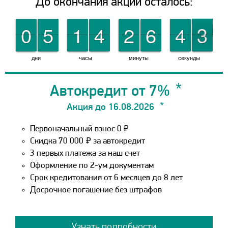
До окончания акции осталось:
9
9
0
0
0
0
5
5
0
0
1
1
0
0
4
4
0
0
2
2
0
0
6
6
1
1
4
4
3
2
2
дни
часы
минуты
секунды
Автокредит от 7%
Акция до 16.08.2026
Первоначальный взнос 0 ₽
Скидка 70 000
₽
за автокредит
3 первых платежа за наш счет
Оформление по 2-ум документам
Срок кредитования от 6 месяцев до 8 лет
Досрочное погашение без штрафов
Узнать подробности