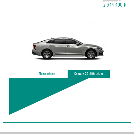
2 937 900
₽
KIA
2 344 400
₽
K5 NEW
Подробнее
Кредит 29 808
/мес
₽