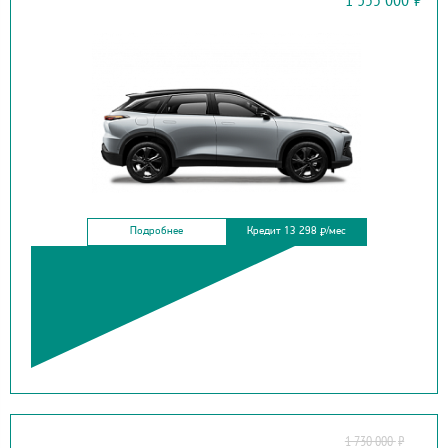
X55
Подробнее
Кредит 13 298
/мес
₽
1 730 000
₽
TOYOTA