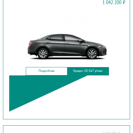
1 042 200
₽
COROLLA
Подробнее
Кредит 20 047
/мес
₽