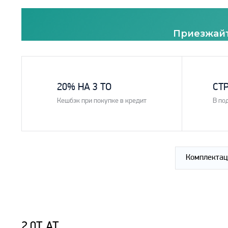
Приезжайт
1
2
20% НА 3 ТО
СТ
Кешбэк при покупке в кредит
В по
Комплектац
2.0T AT