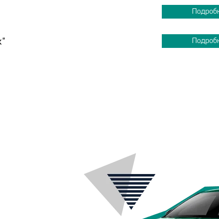
Подроб
к"
Подроб