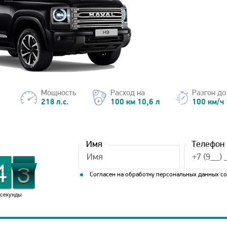
Мощность
Расход на
Разгон до
218 л.с.
100 км 10,6 л
100 км/ч 
Имя
Телефон
1
1
4
4
2
1
2
Согласен на обработку персональных данных с
секунды