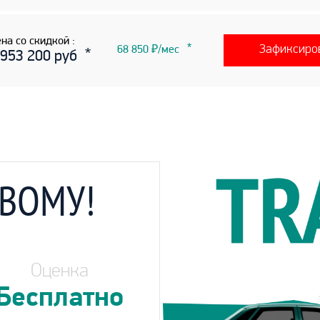
на со скидкой :
Зафиксиро
68 850 ₽/мес
 953 200 руб
ОВОМУ!
Оценка
Бесплатно