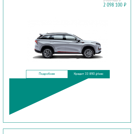
2 939 900
₽
CHANGAN
2 098 100
₽
CS75 PLUS
Подробнее
Кредит 33 890
/мес
₽