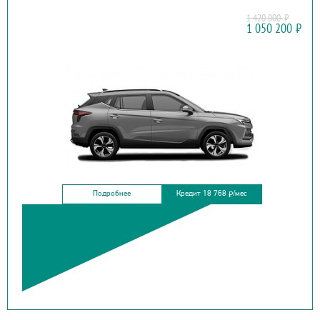
1 420 000
₽
МОСКВИЧ
1 050 200
₽
3
Подробнее
Кредит 18 768
/мес
₽