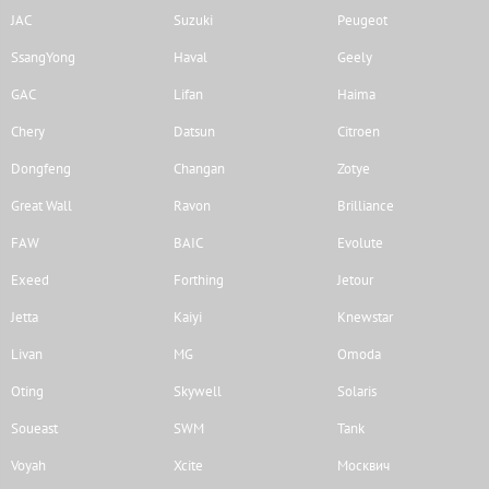
JAC
Suzuki
Peugeot
SsangYong
Haval
Geely
GAC
Lifan
Haima
Chery
Datsun
Citroen
Dongfeng
Changan
Zotye
Great Wall
Ravon
Brilliance
FAW
BAIC
Evolute
Exeed
Forthing
Jetour
Jetta
Kaiyi
Knewstar
Livan
MG
Omoda
Oting
Skywell
Solaris
Soueast
SWM
Tank
Voyah
Xcite
Москвич