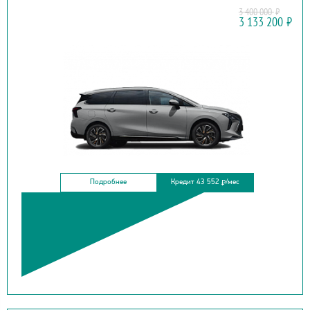
3 400 000
₽
FORTHING
3 133 200
₽
YACHT
Подробнее
Кредит 43 552
/мес
₽