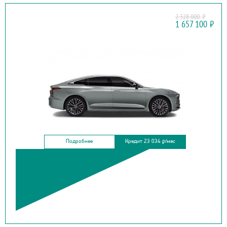
2 328 000
₽
FAW
1 657 100
₽
BESTUNE B70
Подробнее
Кредит 23 034
/мес
₽