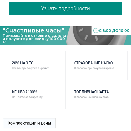
Узнать подробности
“Счастливые часы”
С 8:00 ДО 10:00
Приезжайте к открытию салона
и получите доп.скидку 100 000
₽
1
2
20% НА 3 ТО
СТРАХОВАНИЕ КАСКО
Кешбэк при покупке в кредит
В подарок при покупке в кредит
3
4
КЕШБЭК 100%
ТОПЛИВНАЯ КАРТА
На 3 платежа по кредиту
В подарок на 3 полных бака
Комплектации и цены