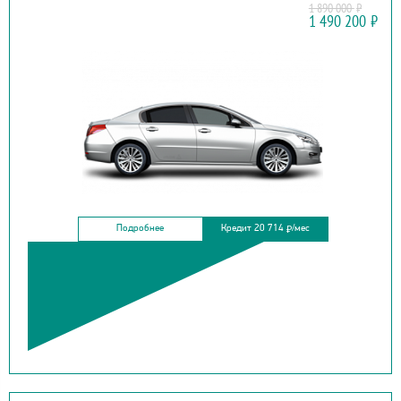
1 890 000
₽
PEUGEOT
1 490 200
₽
508
Подробнее
Кредит 20 714
/мес
₽