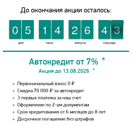
До окончания акции осталось:
9
9
0
0
0
0
5
5
0
0
1
1
0
0
4
4
0
0
2
2
0
0
6
6
1
1
4
4
3
2
2
дни
часы
минуты
секунды
Автокредит от 7%
Акция до 13.08.2026
Первоначальный взнос 0 ₽
Скидка 70 000
₽
за автокредит
3 первых платежа за наш счет
Оформление по 2-ум документам
Срок кредитования от 6 месяцев до 8 лет
Досрочное погашение без штрафов