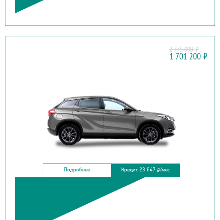
2 775 000
₽
EVOLUTE
1 701 200
₽
I-JOY
Подробнее
Кредит 23 647
/мес
₽