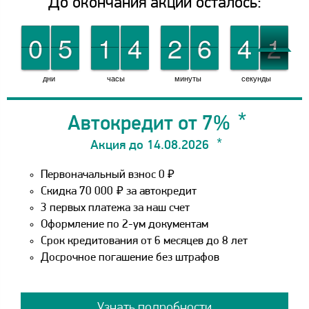
До окончания акции осталось:
9
9
0
0
0
0
5
5
0
0
1
1
0
0
4
4
0
0
2
2
0
0
6
6
1
1
4
4
1
0
1
дни
часы
минуты
секунды
Автокредит от 7%
Акция до 14.08.2026
Первоначальный взнос 0 ₽
Скидка 70 000
₽
за автокредит
3 первых платежа за наш счет
Оформление по 2-ум документам
Срок кредитования от 6 месяцев до 8 лет
Досрочное погашение без штрафов
Узнать подробности