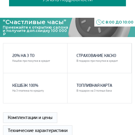
“Счастливые часы”
С 8:00 ДО 10:00
Приезжайте к открытию салона
и получите доп.скидку 100 000
₽
1
2
20% НА 3 ТО
СТРАХОВАНИЕ КАСКО
Кешбэк при покупке в кредит
В подарок при покупке в кредит
3
4
КЕШБЭК 100%
ТОПЛИВНАЯ КАРТА
На 3 платежа по кредиту
В подарок на 3 полных бака
Комплектации и цены
Технические характеристики