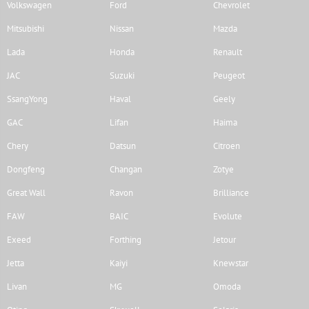
Volkswagen
Ford
Chevrolet
Mitsubishi
Nissan
Mazda
Lada
Honda
Renault
JAC
Suzuki
Peugeot
SsangYong
Haval
Geely
GAC
Lifan
Haima
Chery
Datsun
Citroen
Dongfeng
Changan
Zotye
Great Wall
Ravon
Brilliance
FAW
BAIC
Evolute
Exeed
Forthing
Jetour
Jetta
Kaiyi
Knewstar
Livan
MG
Omoda