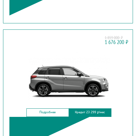
1 859 000
₽
SUZUKI
1 676 200
₽
VITARA NEW
Подробнее
Кредит 23 299
/мес
₽