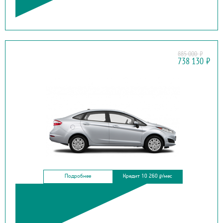
885 000
₽
FORD
738 130
₽
FIESTA
Подробнее
Кредит 10 260
/мес
₽