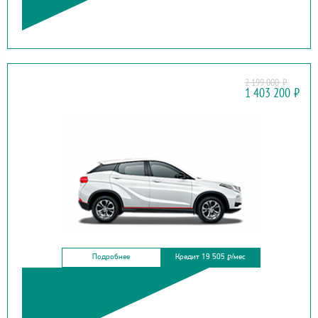
2 199 000
₽
DONGFENG
1 403 200
₽
DFSK 500
Подробнее
Кредит 19 505
/мес
₽