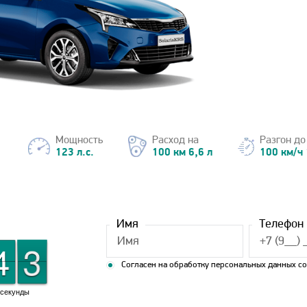
Мощность
Расход на
Разгон до
123 л.с.
100 км 6,6 л
100 км/ч 
Имя
Телефон
2
1
1
4
4
2
1
Согласен на обработку персональных данных с
секунды