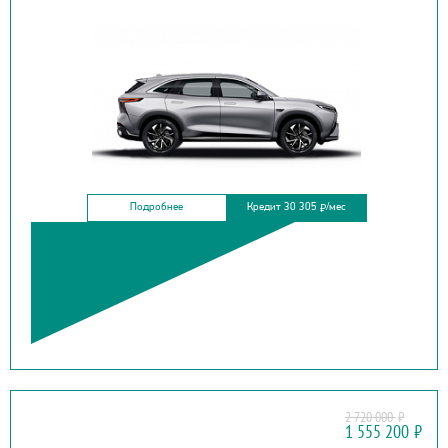
Подробнее
Кредит 30 305
/мес
₽
2 720 000
₽
CHERY
1 555 200
₽
TIGGO 7 PRO MAX