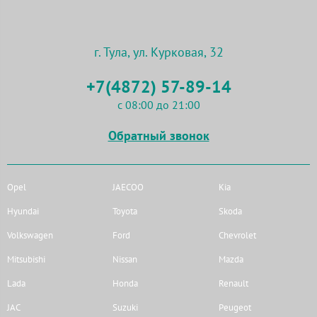
г. Тула, ул. Курковая, 32
+7(4872) 57-89-14
с 08:00 до 21:00
Обратный звонок
Opel
JAECOO
Kia
Hyundai
Toyota
Skoda
Volkswagen
Ford
Chevrolet
Mitsubishi
Nissan
Mazda
Lada
Honda
Renault
JAC
Suzuki
Peugeot