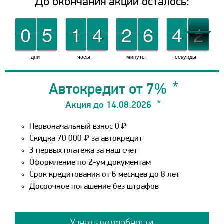
До окончания акции осталось:
9
9
0
0
0
0
5
5
0
0
1
1
0
0
4
4
0
0
2
2
0
0
6
6
1
1
4
4
1
0
1
дни
часы
минуты
секунды
Автокредит от 7%
Акция до 14.08.2026
Первоначальный взнос 0 ₽
Скидка 70 000
₽
за автокредит
3 первых платежа за наш счет
Оформление по 2-ум документам
Срок кредитования от 6 месяцев до 8 лет
Досрочное погашение без штрафов
Узнать подробности