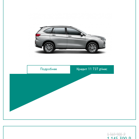
Подробнее
Кредит 11 737
/мес
₽
1 369 900
₽
CHERY
1 145 300
₽