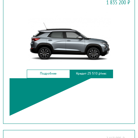
1 835 200
₽
TRAILBLAZER
Подробнее
Кредит 25 510
/мес
₽