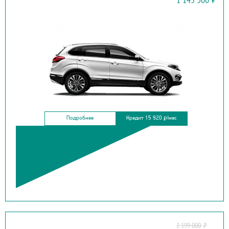
TIGGO 5
Подробнее
Кредит 15 920
/мес
₽
2 199 000
₽
CHEVROLET