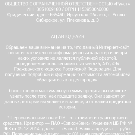
ОБЩЕСТВО С ОГРАНИЧЕННОЙ ОТВЕТСТВЕННОСТЬЮ «Рунет»
ИНН 3851009180 / ОГРН 1153850046030
Юридический адрес: 665460, Иркутская Область, г. Усолье-
Сибирское, ул. Плеханова, д. 3
АЦ АВТОДРАЙВ
Обращаем ваше внимание на то, что данный Интернет-сайт
носит исключительно информационный характер и ни при
каких условиях не является публичной офертой,
определяемой положениями статьей 435, 437, 494
Гражданского кодекса Российской Федерации. Для
получения подробной информации о стоимости автомобилей
обращайтесь в отдел продаж.
Свою ставку и максимальную сумму кредита вы сможете
узнать после того, как подадите заявку. Они зависят от
данных, которые вы укажете в заявке, и от вашей кредитной
истории.
*.Первоначальный взнос 0% - от стоимости транспортного
средства. Кредитор — ПАО «Совкомбанк» (лицензия ЦБ РФ №
963 от 05.12.2014, далее — «Банк»). Валюта кредита — рубль
РФ. Первоначальный взнос — от 0% цены приобретаемого ТС;