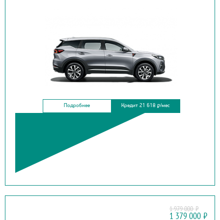
Подробнее
Кредит 21 618
/мес
₽
1 979 000
₽
HAVAL
1 379 000
₽
M6