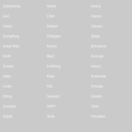
SsangYong
Haval
Geely
GAC
Lifan
Haima
Chery
Datsun
Citroen
Dongfeng
Changan
Zotye
Great Wall
Ravon
Brilliance
FAW
BAIC
Evolute
Exeed
Forthing
Jetour
Jetta
Kaiyi
Knewstar
Livan
MG
Omoda
Oting
Skywell
Solaris
Soueast
SWM
Tank
Voyah
Xcite
Москвич