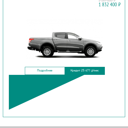
2 169 000
₽
MITSUBISHI
1 832 400
₽
L200
Подробнее
Кредит 25 471
/мес
₽