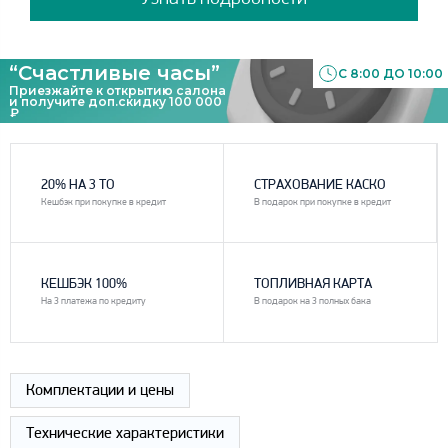
“Счастливые часы”
С 8:00 ДО 10:00
Приезжайте к открытию салона
и получите доп.скидку 100 000
₽
1
2
20% НА 3 ТО
СТРАХОВАНИЕ КАСКО
Кешбэк при покупке в кредит
В подарок при покупке в кредит
3
4
КЕШБЭК 100%
ТОПЛИВНАЯ КАРТА
На 3 платежа по кредиту
В подарок на 3 полных бака
Комплектации и цены
Технические характеристики