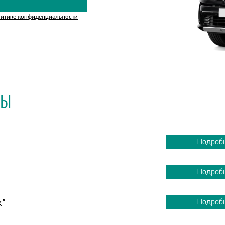
итике конфиденциальности
МЫ
Подроб
Подроб
к"
Подроб