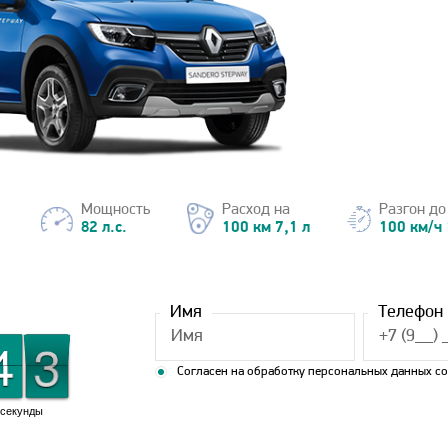
Мощность
Расход на
Разгон до
82 л.с.
100 км 7,1 л
100 км/ч 
Имя
Телефон
2
1
1
4
4
2
1
Согласен на обработку персональных данных с
секунды